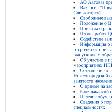
АО Автоваз при
Вакансия "Пова
Светлогорск)
Свободные вак
Положение о
Приказы о раб
Планы работ 
Содействие зан
Информация о 
отсрочки от призы
выпускникам обра
Об участии в 
мероприятиях НН
Соглашение о с
Нижеогородской о
занятости населен
О приеме на з
Банк вакансий 
Целевое обуче
Сведения о пор
специальностях