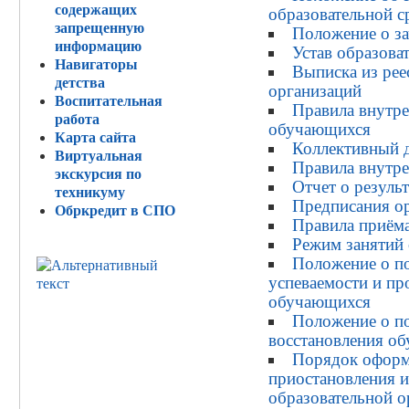
содержащих
образовательной с
запрещенную
Положение о за
информацию
Устав образова
Навигаторы
Выписка из рее
детства
организаций
Воспитательная
Правила внутре
работа
обучающихся
Карта сайта
Коллективный 
Виртуальная
Правила внутре
экскурсия по
Отчет о резуль
техникуму
Предписания о
Обркредит в СПО
Правила приём
Режим занятий
Положение о п
успеваемости и пр
обучающихся
Положение о по
восстановления о
Порядок оформ
приостановления 
образовательной 