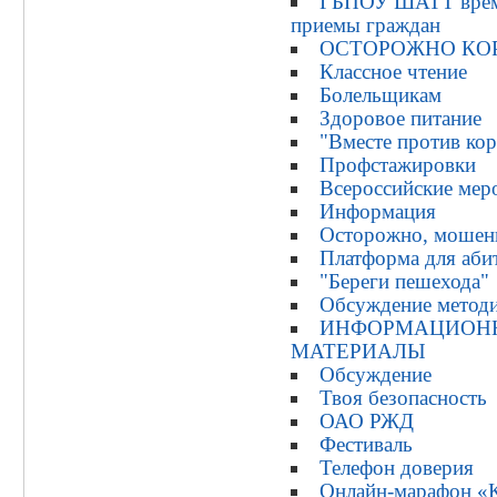
ГБПОУ ШАТТ време
приемы граждан
ОСТОРОЖНО КО
Классное чтение
Болельщикам
Здоровое питание
"Вместе против ко
Профстажировки
Всероссийские мер
Информация
Осторожно, мошенн
Платформа для аби
"Береги пешехода"
Обсуждение методи
ИНФОРМАЦИОН
МАТЕРИАЛЫ
Обсуждение
Твоя безопасность
ОАО РЖД
Фестиваль
Телефон доверия
Онлайн-марафон «