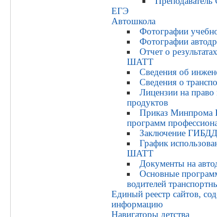
Преподаватель
ЕГЭ
Автошкола
Фотографии учебно
Фотографии автод
Отчет о результат
ШАТТ
Сведения об инжен
Сведения о трансп
Лицензии на право
продуктов
Приказ Минпрома 
программ профессион
Заключение ГИБД
График использов
ШАТТ
Документы на авто
Основные програм
водителей транспортн
Единый реестр сайтов, с
информацию
Навигаторы детства