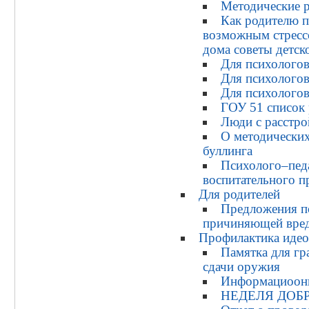
Методические р
Как родителю п
возможным стресс
дома советы детск
Для психологов
Для психологов
Для психолого
ГОУ 51 список 
Люди с расстро
О методически
буллинга
Психолого–пед
воспитательного п
Для родителей
Предложения по
причиняющей вред
Профилактика идео
Памятка для гр
сдачи оружия
Информациооны
НЕДЕЛЯ ДОБ