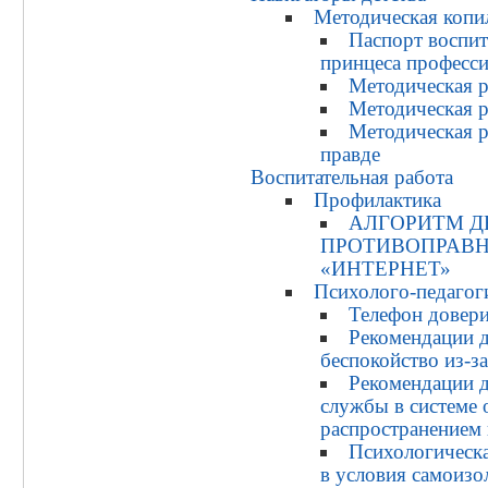
Методическая копи
Паспорт воспит
принцеса професс
Методическая р
Методическая 
Методическая р
правде
Воспитательная работа
Профилактика
АЛГОРИТМ Д
ПРОТИВОПРАВН
«ИНТЕРНЕТ»
Психолого-педагог
Телефон довер
Рекомендации 
беспокойство из-з
Рекомендации д
службы в системе о
распространением
Психологическ
в условия самоизо