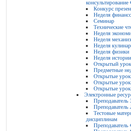
консультировани
Конкурс презе
Неделя финанс
Семинар
Технические чт
Неделя эконом
Неделя механи
Неделя кулина
Неделя физики
Неделя истори
Открытый урок
Предметные не
Открытые урок
Открытые урок
Открытые урок
Электронные ресур
Преподаватель 
Преподаватель
Тестовые мате
дисциплинам
Преподаватель