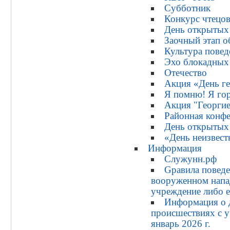
Субботник
Конкурс чтецо
День открытых
Заочный этап 
Культура повед
Эхо блокадных
Отечество
Акция «День ге
Я помню! Я го
Акция "Георгие
Районная конф
День открытых
«День неизвест
Информация
Служунн.рф
Gравила поведе
вооруженном напа
учреждение либо е
Информация о 
происшествиях с у
январь 2026 г.