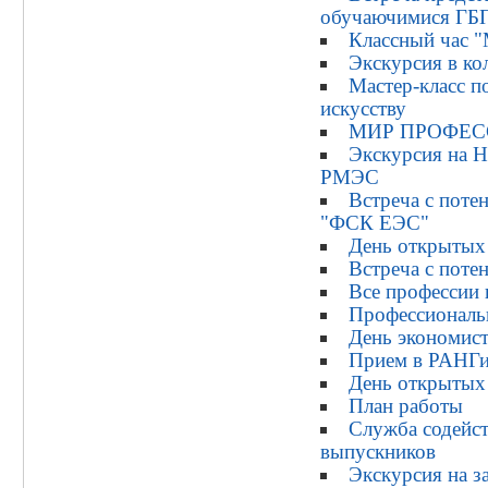
обучаючимися Г
Классный час "
Экскурсия в ко
Мастер-класс п
искусству
МИР ПРОФЕ
Экскурсия на
РМЭС
Встреча с пот
"ФСК ЕЭС"
День открытых
Встреча с поте
Все профессии
Профессиональ
День экономи
Прием в РАНГ
День открытых
План работы
Служба содейст
выпускников
Экскурсия на з