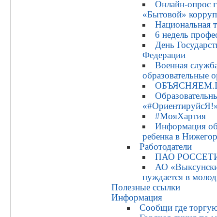
Онлайн-опрос г
«Бытовой» корру
Национальная 
6 недель профе
День Государст
Федерации
Военная служба
образовательные 
ОБЪЯСНЯЕМ.
Образовательны
«#ОриентируйсЯ!
#МояХартия
Информация об
ребенка в Нижегор
Работодатели
ПАО РОССЕТ
АО «Выксунски
нуждается в молод
Полезные ссылки
Информация
Сообщи где торгую