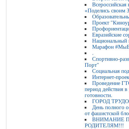
Всероссийская 
«Поделись своим 
Образовательн
Проект "Киноу
Профориентаци
Евразийские со
Национальный 
Марафон #МыВ
.
Спортивно-разв
Порт"
Социальная под
Интернет-прое
Проведение ГТ
период действия 
готовности.
ГОРОД ТРУД
День полного 
от фашистской бло
ВНИМАНИЕ П
РОДИТЕЛЯМ!!!