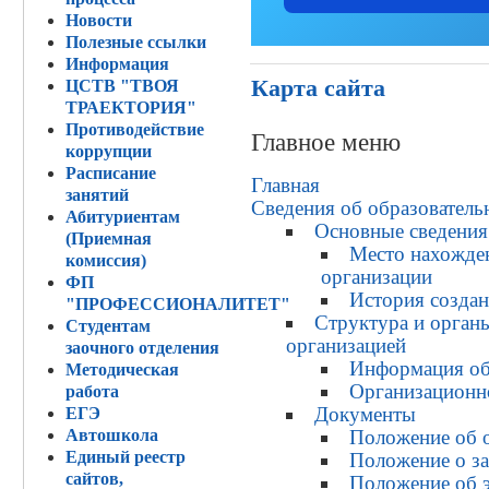
Новости
Полезные ссылки
Информация
Карта сайта
ЦСТВ "ТВОЯ
ТРАЕКТОРИЯ"
Противодействие
Главное меню
коррупции
Расписание
Главная
занятий
Сведения об образователь
Абитуриентам
Основные сведения
(Приемная
Место нахожде
комиссия)
организации
ФП
История создан
"ПРОФЕССИОНАЛИТЕТ"
Структура и орган
Студентам
организацией
заочного отделения
Информация об
Методическая
Организационн
работа
Документы
ЕГЭ
Автошкола
Положение об о
Единый реестр
Положение о за
сайтов,
Положение об 