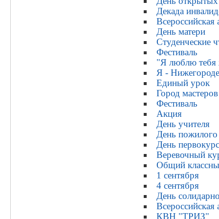
День открытых
Декада инвали
Всероссийская
День матери
Студенческие ч
Фестиваль
"Я люблю тебя
Я - Нижегороде
Единый урок
Город мастеров
Фестиваль
Акция
День учителя
День пожилого
День первокур
Веревочный ку
Общий классны
1 сентября
4 сентября
День солидарно
Всероссийска
КВН "ТРИЗ"