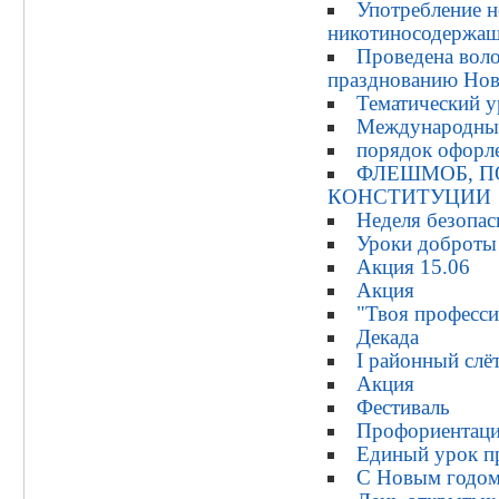
Употребление 
никотиносодержащ
Проведена воло
празднованию Нов
Тематический 
Международный
порядок офорл
ФЛЕШМОБ, 
КОНСТИТУЦИИ
Неделя безопас
Уроки доброты
Акция 15.06
Акция
"Твоя професси
Декада
I районный слё
Акция
Фестиваль
Профориентаци
Единый урок пр
С Новым годо