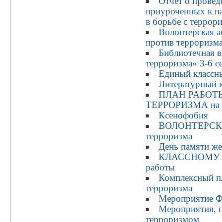
Отчет о прове
приуроченных к п
в борьбе с террор
Волонтерская 
против терроризм
Библиотечная 
терроризма» 3-6 с
Единый классны
Литературный 
ПЛАН РАБОТ
ТЕРРОРИЗМА на 2
Ксенофобия
ВОЛОНТЕРСК
терроризма
День памяти же
КЛАССНОМУ 
работы
Комплексный п
терроризма
Мероприятие Ф
Мероприятия, 
терроризмом