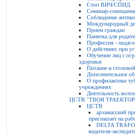
Стоп ВИЧ/СПИД
Семинар-совещани
Соблюдение антико
Международный де
Прием граждан
Памятка для родит
Профессия - педаго
О действиях при уг
Обучение лиц с ог
здоровья
Питание в столово
Дополнительное об
О профилактике ту
учреждениях
Деятельность воло
ЦСТВ "ТВОЯ ТРАЕКТО
ЦСТВ
арзамасский пр
приглашает на раб
DELTA TRAFO П
водителя-экспедит