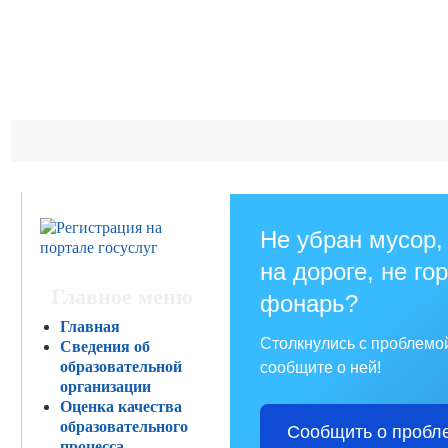
Не убран мусор,
на дороге, не го
Главное меню
фонарь?
Главная
Столкнулись с проблемо
Сведения об
образовательной
сообщите о ней!
организации
Оценка качества
образовательного
Сообщить о пробл
процесса