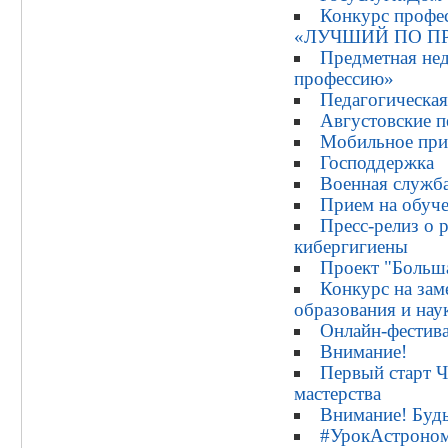
Конкурс профес
«ЛУЧШИЙ ПО ПР
Предметная не
профессию»
Педагогическа
Августовские п
Мобильное пр
Господдержка
Военная служба
Прием на обуче
Пресс-релиз о 
кибергигиены
Проект "Больш
Конкурс на за
образования и нау
Онлайн-фестив
Внимание!
Первый старт 
мастерства
Внимание! Будь
#УрокАстроно