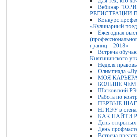
Для тех, кто х
Вебинар "Ю
РЕГИСТРАЦИИ 
Конкурс профес
«Кулинарный пое
Ежегодная выст
(профессиональног
границ – 2018»
Встреча обучаю
Княгининского ун
Неделя правов
Олимпиада «Лу
МОЯ КАРЬЕР
БОЛЬШЕ ЧЕМ
Шатковский Р
Работа по конт
ПЕРВЫЕ ШАГ
НГИЭУ в стен
КАК НАЙТИ 
День открытых
День профмаст
Встреча предс