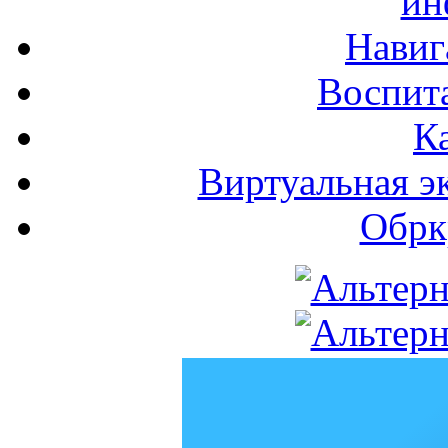
ин
Навиг
Воспита
К
Виртуальная э
Обрк