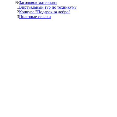
№
Заголовок материала
1
Виртуальный тур по техникуму
2
Конкурс "Подарок за добро"
3
Полезные ссылки