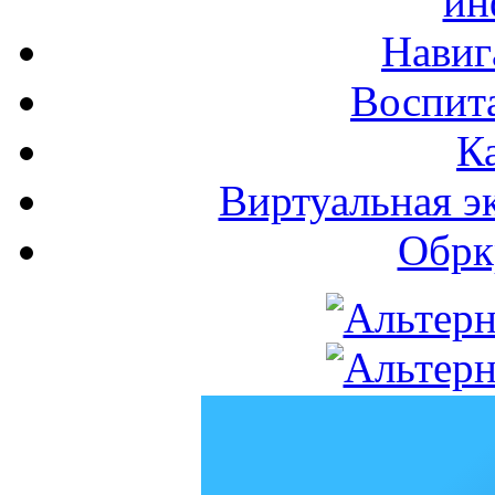
ин
Навиг
Воспита
К
Виртуальная э
Обрк