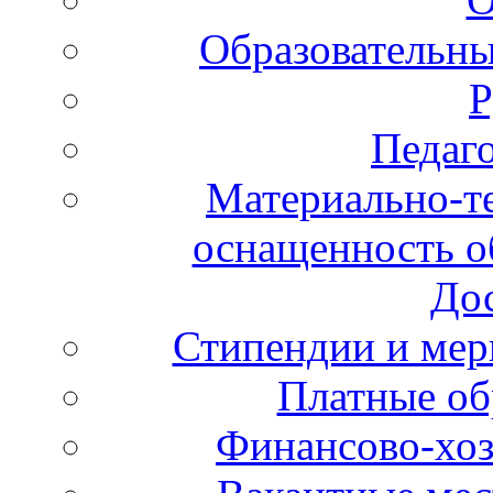
Образовательны
Р
Педаго
Материально-те
оснащенность об
Дос
Стипендии и ме
Платные об
Финансово-хоз