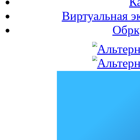
К
Виртуальная э
Обрк