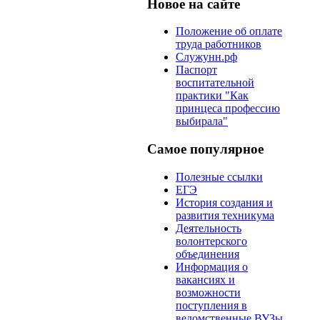
Новое на сайте
Положение об оплате
труда работников
Служунн.рф
Паспорт
воспитательной
практики "Как
принцеса профессию
выбирала"
Самое популярное
Полезные ссылки
ЕГЭ
История создания и
развития техникума
Деятельность
волонтерского
объединения
Информация о
вакансиях и
возможности
поступления в
ведомственные ВУЗы