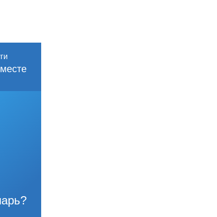
месте
нарь?