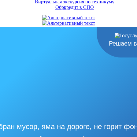
Виртуальная экскурсия по техникуму
Обркредит в СПО
Решаем в
бран мусор, яма на дороге, не горит фо