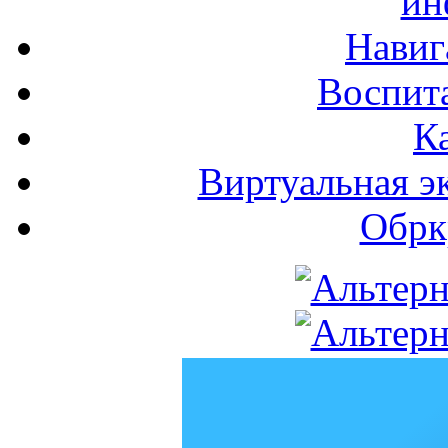
ин
Навиг
Воспита
К
Виртуальная э
Обрк