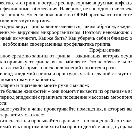
вестно, что грипп и острые респираторные вирусные инфек
инфекционные заболевания. Наверное, нет ни одного человека
ел гриппом. Но если большинство ОРВИ протекают относител
 клиническую картину.
егодно вирус гриппа видоизменяется, таким образом, каждый
енным» вирусным микроорганизмом. Поэтому невозможно од
нный иммунитет. Как же быть? Как уберечь себя и близких о
, необходима своевременная профилактика гриппа.
Профилактика
вное средство защиты от гриппа – вакцинация, которая осущ
лав прививку от гриппа, вы не заболеете. Это не обязательно 
ь в легкой форме, а риск осложнений снизится в разы.
период эпидемий гриппа и простудных заболеваний следует 
 помогут вам не заболеть:
гулярно и тщательно мойте руки с мылом;
йте больше жидкостей – они помогут вывести из организма в
 период эпидемий ограничьте посещение массовых мероприя
рта;
ьше гуляйте и чаще проветривайте помещения, в которых вы
 заразиться сложнее;
житесь спать и просыпайтесь раньше – полноценный сон явл
имайтесь спортом или хотя бы просто делайте иногда упраж