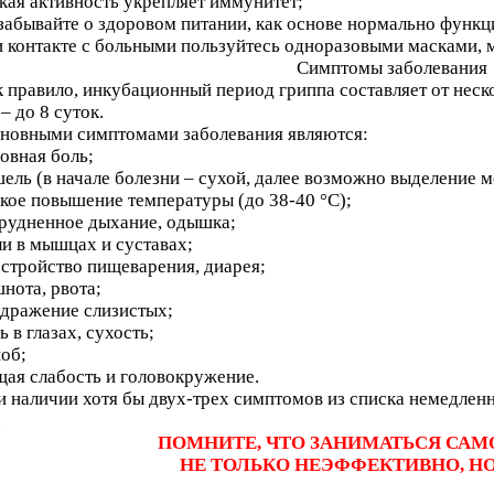
кая активность укрепляет иммунитет;
 забывайте о здоровом питании, как основе нормально фун
и контакте с больными пользуйтесь одноразовыми масками, м
Симптомы заболевания
 правило, инкубационный период гриппа составляет от неско
– до 8 суток.
новными симптомами заболевания являются:
овная боль;
ель (в начале болезни – сухой, далее возможно выделение м
зкое повышение температуры (до 38-40 °С);
трудненное дыхание, одышка;
ли в мышцах и суставах;
сстройство пищеварения, диарея;
нота, рвота;
здражение слизистых;
ь в глазах, сухость;
ноб;
щая слабость и головокружение.
 наличии хотя бы двух-трех симптомов из списка немедленн
.
ПОМНИТЕ, ЧТО ЗАНИМАТЬСЯ САМ
НЕ ТОЛЬКО НЕЭФФЕКТИВНО, НО