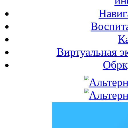
ин
Навиг
Воспита
К
Виртуальная э
Обрк