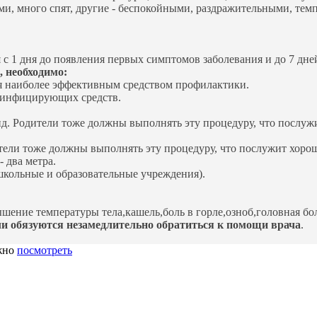
и, много спят, другие - беспокойными, раздражительными, темп
с 1 дня до появления первых симптомов заболевания и до 7 дней
 необходимо:
ся наиболее эффективным средством профилактики.
зинфицирующих средств.
нд. Родители тоже должны выполнять эту процедуру, что послу
ители тоже должны выполнять эту процедуру, что послужит хоро
 два метра.
школьные и образовательные учреждения).
шение температуры тела,кашель,боль в горле,озноб,головная бо
ли обязуются
незамедлительно обратиться к помощи врача
.
жно
посмотреть