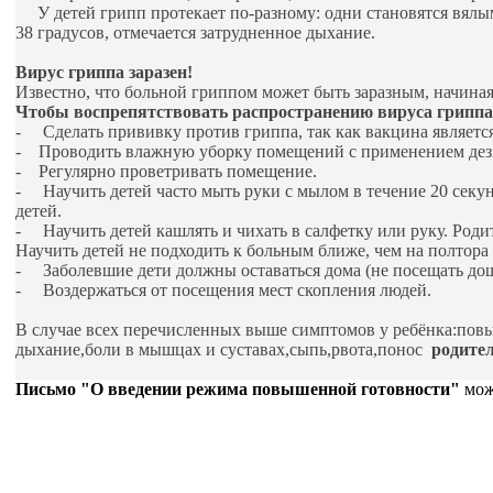
У детей грипп протекает по-разному: одни становятся вялым
38 градусов, отмечается затрудненное дыхание.
Вирус гриппа заразен!
Известно, что больной гриппом может быть заразным, начиная 
Чтобы воспрепятствовать распространению вируса гриппа,
- Сделать прививку против гриппа, так как вакцина являет
- Проводить влажную уборку помещений с применением де
- Регулярно проветривать помещение.
- Научить детей часто мыть руки с мылом в течение 20 секу
детей.
- Научить детей кашлять и чихать в салфетку или руку. Род
Научить детей не подходить к больным ближе, чем на полтора -
- Заболевшие дети должны оставаться дома (не посещать до
- Воздержаться от посещения мест скопления людей.
В случае всех перечисленных выше симптомов у ребёнка:повы
дыхание,боли в мышцах и суставах,сыпь,рвота,понос
родите
Письмо "О введении режима повышенной готовности"
мо