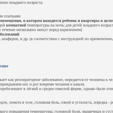
ен­но младшего возраста;
ми платками
помещения, в котором находится ребенок и квартиры в цело
одой
комнатной
температуры на ночь; для детей младшего возрас
 течение не­скольких минут перед кормлением)
аболеваний
, анаферон, и др. (в соответствии с инструкцией по применению
ктиве
ет как респираторное заболевание, передается от человека к 
 прикрываем нос и рот вовремя чихания и кашля.
реболевают в лёгкой и средне-тяжелой форме, однако были отм
е, ломота в теле, головная боль, озноб и усталость, изредка - р
зкого повышения температуры, головной боли, мышечных и суст