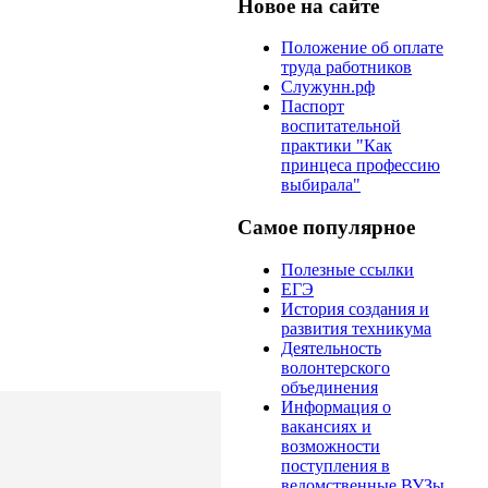
Новое на сайте
Положение об оплате
труда работников
Служунн.рф
Паспорт
воспитательной
практики "Как
принцеса профессию
выбирала"
Самое популярное
Полезные ссылки
ЕГЭ
История создания и
развития техникума
Деятельность
волонтерского
объединения
Информация о
вакансиях и
возможности
поступления в
ведомственные ВУЗы