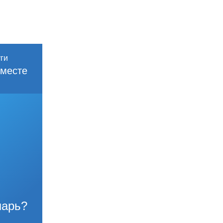
месте
нарь?