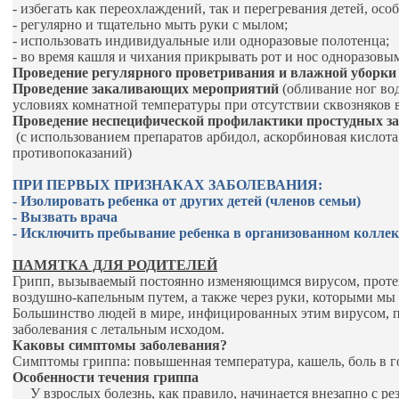
- избегать как переохлаждений, так и перегревания детей, особ
- регулярно и тщательно мыть руки с мылом;
- использовать индивидуальные или одноразовые полотенца;
- во время кашля и чихания прикрывать рот и нос одноразовы
Проведение регулярного проветривания и влажной уборки 
Проведение закаливающих мероприятий
(обливание ног в
условиях комнатной температуры при отсутствии сквозняков в
Проведение неспецифической профилактики простудных з
(с использованием препаратов арбидол, аскорбиновая кислота
противопока­заний)
ПРИ ПЕРВЫХ ПРИЗНАКАХ ЗАБОЛЕВАНИЯ:
- Изолировать ребенка от других детей (членов семьи)
- Вызвать врача
- Исключить пребывание ребенка в организованном колле
ПАМЯТКА ДЛЯ РОДИТЕЛЕЙ
Грипп, вызываемый постоянно изменяющимся вирусом, протека
воздушно-капельным путем, а также через руки, которыми мы
Большинство людей в мире, инфицированных этим вирусом, пе
заболевания с летальным исходом.
Каковы симптомы заболевания?
Симптомы гриппа: повышенная температура, кашель, боль в горл
Особенности течения гриппа
У взрослых болезнь, как правило, начинается внезапно с ре