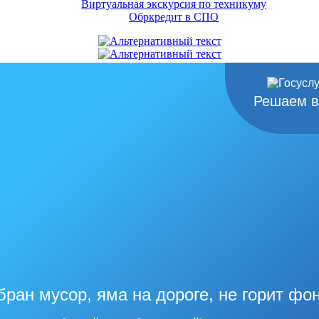
Виртуальная экскурсия по техникуму
Обркредит в СПО
Решаем в
бран мусор, яма на дороге, не горит фо