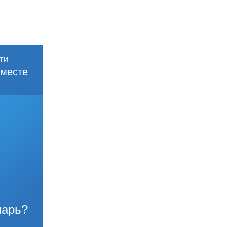
месте
нарь?