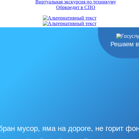
Виртуальная экскурсия по техникуму
Обркредит в СПО
Решаем в
бран мусор, яма на дороге, не горит фо