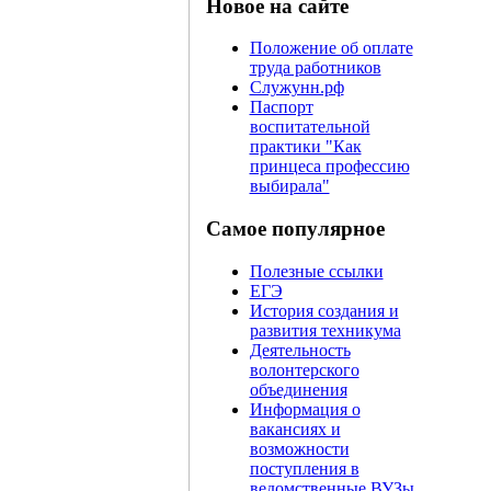
Новое на сайте
Положение об оплате
труда работников
Служунн.рф
Паспорт
воспитательной
практики "Как
принцеса профессию
выбирала"
Самое популярное
Полезные ссылки
ЕГЭ
История создания и
развития техникума
Деятельность
волонтерского
объединения
Информация о
вакансиях и
возможности
поступления в
ведомственные ВУЗы