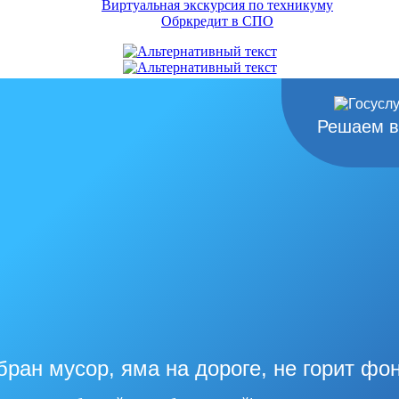
Виртуальная экскурсия по техникуму
Обркредит в СПО
Решаем в
бран мусор, яма на дороге, не горит фо