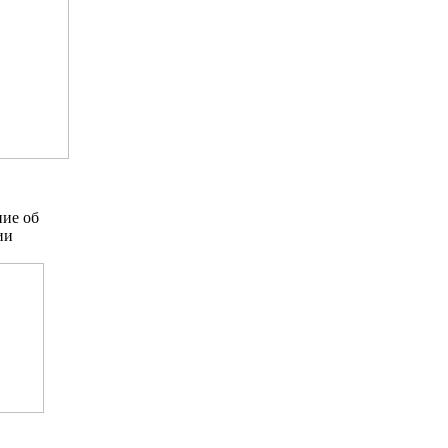
ие об
ии