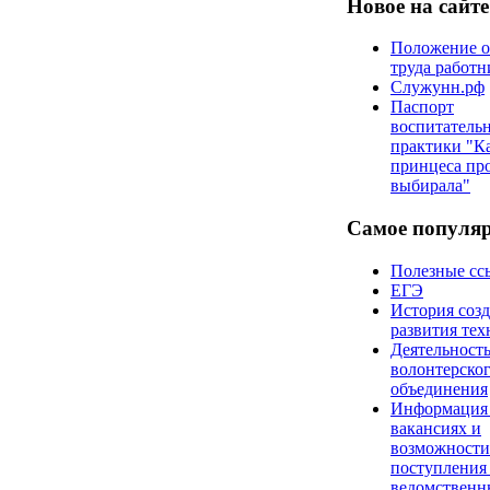
Новое на сайте
Положение о
труда работн
Служунн.рф
Паспорт
воспитатель
практики "К
принцеса пр
выбирала"
Самое популя
Полезные сс
ЕГЭ
История созд
развития те
Деятельност
волонтерско
объединения
Информация
вакансиях и
возможности
поступления
ведомствен