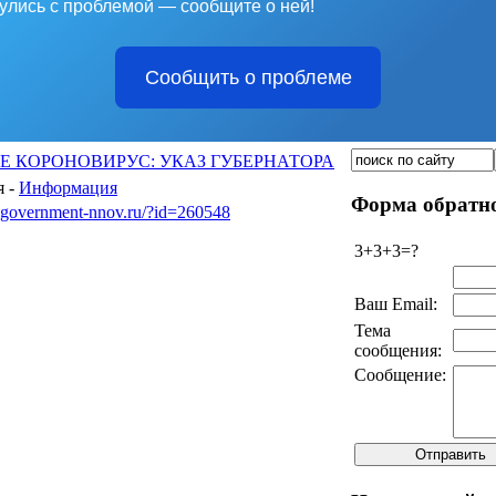
улись с проблемой — сообщите о ней!
Сообщить о проблеме
 КОРОНОВИРУС: УКАЗ ГУБЕРНАТОРА
 -
Информация
Форма обратно
.government-nnov.ru/?id=260548
3+3+3=?
Ваш Email:
Тема
сообщения:
Сообщение: