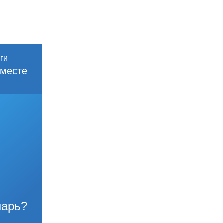
месте
нарь?