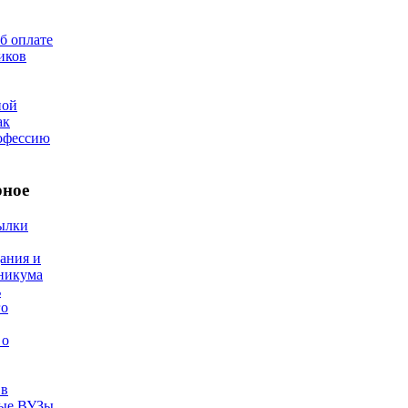
б оплате
иков
ной
ак
офессию
рное
ылки
ания и
хникума
ь
го
 о
 в
ные ВУЗы