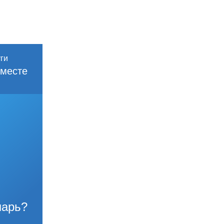
месте
нарь?