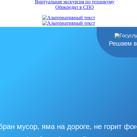
Виртуальная экскурсия по техникуму
Обркредит в СПО
Решаем в
бран мусор, яма на дороге, не горит фо