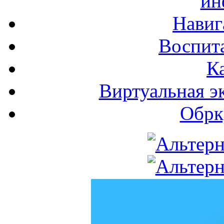
ин
Навиг
Воспита
К
Виртуальная э
Обрк