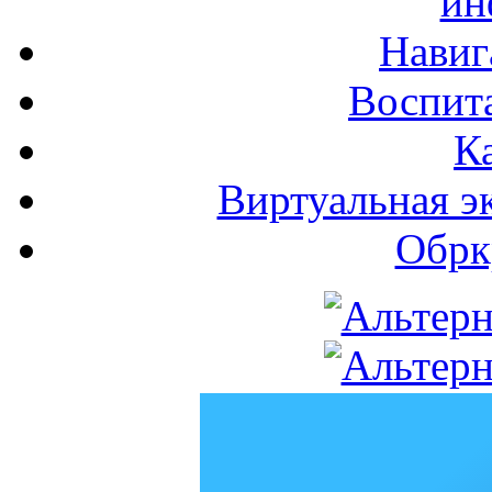
ин
Навиг
Воспита
К
Виртуальная э
Обрк