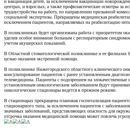
и вакцинация детей, за исключением вакцинации новорожден
центрах, и взрослых, а также профилактические осмотры за 
трудоустройства на работу, по направлению призывной комис
социальной экспертизы. Прекращены медицинская реабилитаци
исключением пациентов, направляемых на реабилитацию непо
В поликлиниках будет организована работа с приоритетом ок
уделив особое внимание больным с респираторным синдромом 
учетом акушерских показаний.
В Областной стоматологической поликлинике и ее филиалах бу
целью оказания экстренной помощи.
В поликлинике Нижегородского областного клинического онк
консультирование пациентов с ранее установленным диагнозо
телемедицины. Пациенты с подозрением на злокачественные 
установленным онкологическим заболеванием будут принимать
онкологические стационары ведется в прежнем режиме.
В стационарах прекращена плановая госпитализация пациент
стационарного типа, за исключением пациентов с заболевани
значимых заболеваний, представляющих опасность для окруж
отсрочка оказания медицинской помощи может повлечь угрозу