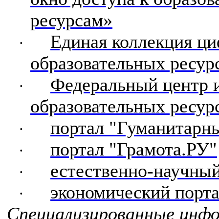
ресурсам»
Единая коллекция ц
·
образовательных ресур
Федеральный центр 
·
образовательных ресур
портал "Гуманитарны
·
портал "Грамота.РУ"
·
естественно-научный
·
экономический порт
·
Специализированные инф