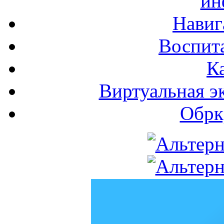
ин
Навиг
Воспита
К
Виртуальная э
Обрк