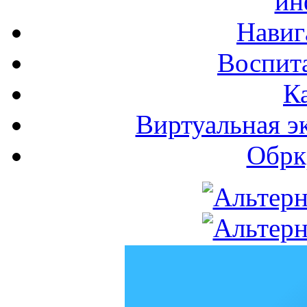
ин
Навиг
Воспита
К
Виртуальная э
Обрк