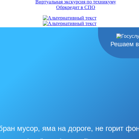
Виртуальная экскурсия по техникуму
Обркредит в СПО
Решаем в
бран мусор, яма на дороге, не горит фо