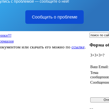
улись с проблемой — сообщите о ней!
Сообщить о проблеме
ики!!!
ормация
Форма об
документом или скачать его можно по
ссылке
.
3+3+3=?
Ваш Email:
Тема
сообщения
Сообщение