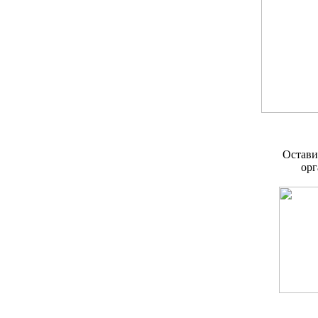
Остави
орг