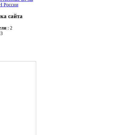
 России
ка сайта
ели
: 2
93