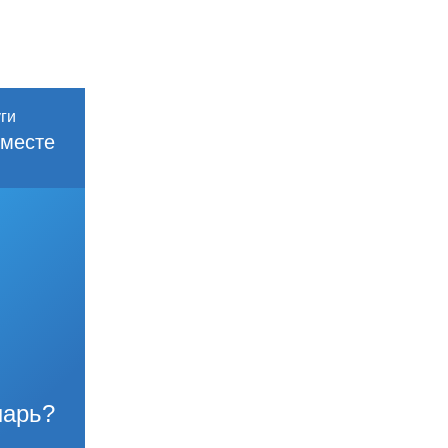
месте
нарь?