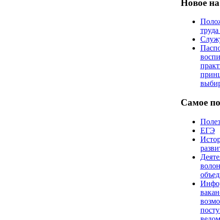
Новое на
Полож
труда
Служ
Пасп
воспи
практ
прин
выби
Самое п
Поле
ЕГЭ
Истор
разви
Деяте
волон
объед
Инфо
вакан
возм
посту
ведо