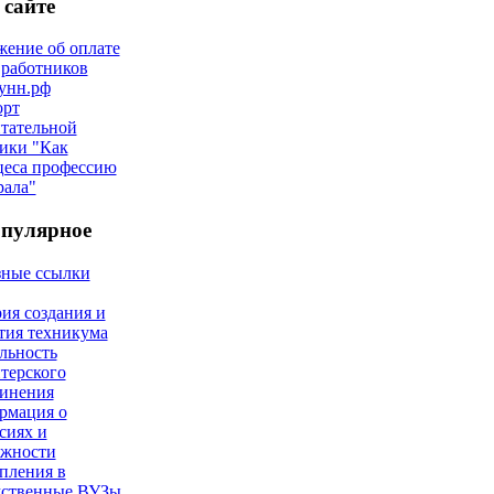
 сайте
ение об оплате
 работников
унн.рф
орт
тательной
ики "Как
цеса профессию
рала"
опулярное
зные ссылки
ия создания и
тия техникума
льность
терского
инения
рмация о
сиях и
ожности
пления в
мственные ВУЗы