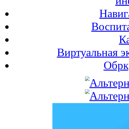
ин
Навиг
Воспита
К
Виртуальная э
Обрк