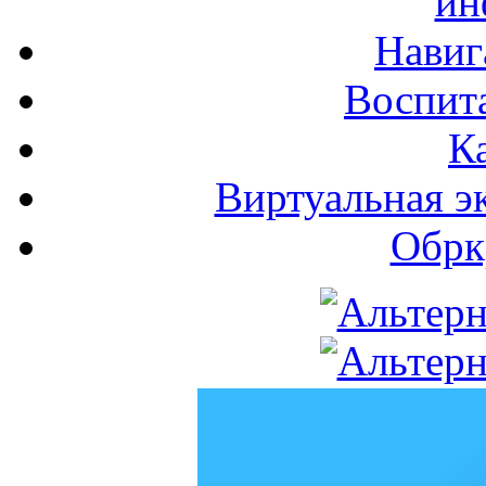
ин
Навиг
Воспита
К
Виртуальная э
Обрк