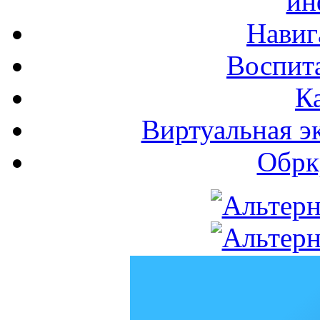
ин
Навиг
Воспита
К
Виртуальная э
Обрк