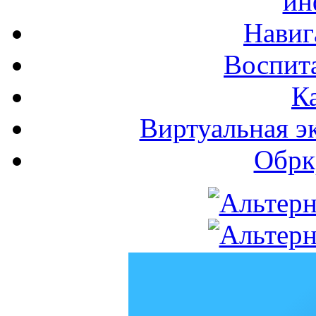
ин
Навиг
Воспита
К
Виртуальная э
Обрк