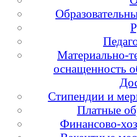
Образовательны
Р
Педаго
Материально-те
оснащенность об
Дос
Стипендии и ме
Платные об
Финансово-хоз