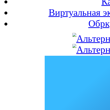
К
Виртуальная э
Обрк