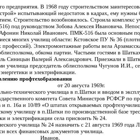
го предприятия. В 1968 году строительством заинтересо
острой» испытывающий недостаток в кадрах, ему нужны 
тием. Строительство возобновилось. Строила комплекс 
16) под руководством Зобова Алексея Ивановича. Непо
Афонин Николай Иванович. ПМК-516 была основным подр
иеся многих училищ области: Кстовское ПУ № 36 (плотн
ех профессий). Электромонтажные работы вела Арзамасс
 облисполкома, обкома партии. Частыми гостями в Шатк
тель Синицын Валерий Александрович. Приезжали в Шатк
ми училища председатель облисполкома Чугунов И.И., се
 энергетики и электрификации.
авлению профтехобразования
августа 1969г.
ально-технического училища в п.Шатки и вводом в эксп
осударственного комитета Совета Министров РСФСР по п
 и п. 16а и 10/89 «О штатах открываемых профтехучили
кому училищу в п.Шатки по производственной базе трес
ки и электрификации села присвоить № 24.
ческого училища № 24 назначить с 21 августа 1969 года
иси всех финансовых документов училища.
ия Иванов.