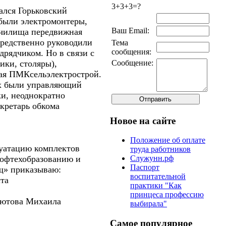
3+3+3=?
вался Горьковский
были электромонтеры,
Ваш Email:
училища передвижная
средственно руководили
Тема
сообщения:
ядчиком. Но в связи с
Сообщение:
ики, столяры),
кая ПМКсельэлектрострой.
ах были управляющий
и, неоднократно
кретарь обкома
Новое на сайте
Положение об оплате
луатацию комплектов
труда работников
Служунн.рф
рофтехобразованию и
Паспорт
щ» приказываю:
воспитательной
та
практики "Как
принцеса профессию
 Лютова Михаила
выбирала"
Самое популярное