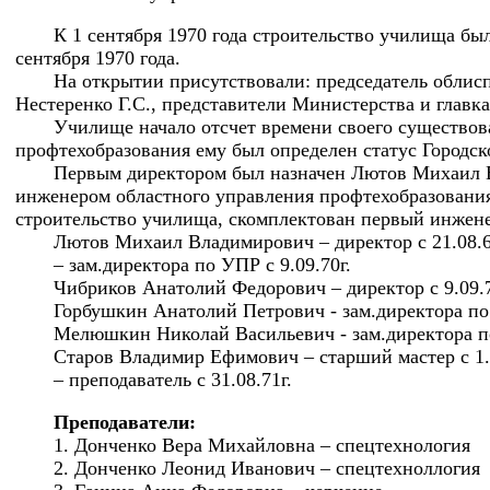
К 1 сентября 1970 года строительство училища был
сентября 1970 года.
На открытии присутствовали: председатель облис
Нестеренко Г.С., представители Министерства и главк
Училище начало отсчет времени своего существова
профтехобразования ему был определен статус Городс
Первым директором был назначен Лютов Михаил В
инженером областного управления профтехобразования
строительство училища, скомплектован первый инжене
Лютов Михаил Владимирович – директор с 21.08.69
– зам.директора по УПР с 9.09.70г.
Чибриков Анатолий Федорович – директор с 9.09.7
Горбушкин Анатолий Петрович - зам.директора по 
Мелюшкин Николай Васильевич - зам.директора 
Старов Владимир Ефимович – старший мастер с 1.
– преподаватель с 31.08.71г.
Преподаватели:
1. Донченко Вера Михайловна – спецтехнология
2. Донченко Леонид Иванович – спецтехноллогия