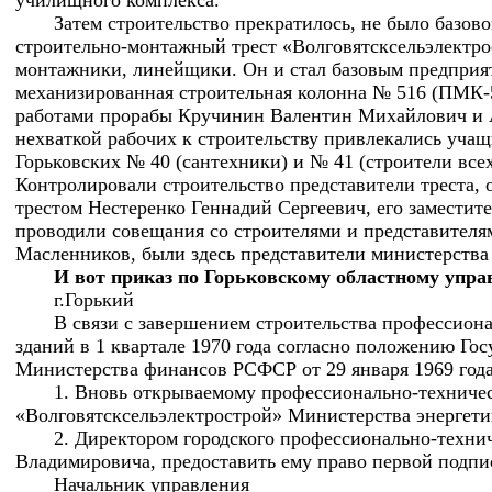
училищного комплекса.
Затем строительство прекратилось, не было базово
строительно-монтажный трест «Волговятсксельэлектр
монтажники, линейщики. Он и стал базовым предприя
механизированная строительная колонна № 516 (ПМК-5
работами прорабы Кручинин Валентин Михайлович и 
нехваткой рабочих к строительству привлекались учащ
Горьковских № 40 (сантехники) и № 41 (строители вс
Контролировали строительство представители треста,
трестом Нестеренко Геннадий Сергеевич, его замести
проводили совещания со строителями и представителя
Масленников, были здесь представители министерства
И вот приказ по Горьковскому областному упр
г.Горький от 20 
В связи с завершением строительства профессион
зданий в 1 квартале 1970 года согласно положению Г
Министерства финансов РСФСР от 29 января 1969 года
1. Вновь открываемому профессионально-техничес
«Волговятсксельэлектрострой» Министерства энергети
2. Директором городского профессионально-техни
Владимировича, предоставить ему право первой подп
Начальник управлен