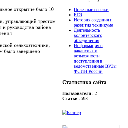
альное открытие было 10
Полезные ссылки
ЕГЭ
История создания и
ти, управляющий трестом
развития техникума
я и руководства района
Деятельность
ления
волонтерского
объединения
ской сельхозтехники,
Информация о
вакансиях и
ем было завершено
возможности
поступления в
ведомственные ВУЗы
ФСИН России
Статистика сайта
Пользователи
: 2
Статьи
: 593