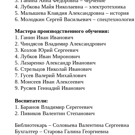
3. Ганина Анна Федоровна – черчение
4. Лубкова Майя Николаевна – электротехника
5. Малышева Клавдия Александровна – история
6. Молодкин Сергей Васильевич – спецтехнология
Мастера производственного обучения:
1. Ганин Иван Иванович
2. Чиндясов Владимир Александрович
3. Козлов Юрий Сергеевич
4. Лубков Иван Миронович
5. Лазаренко Александр Иванович
6. Стрельцов Николай Иванович
7. Гусев Валерий Михайлович
8. Моисеев Иван Алексеевич
9. Русяев Геннадий Иванович
Воспитатели:
1. Баранов Владимир Серегеевич
2. Пивиков Валентин Степанович
Библиотекарь – Соловьева Валентина Сергеевна
Бухгалтер – Старова Галина Георгиевна