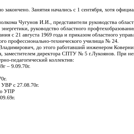
о закончено. Занятия начались с 1 сентября, хотя офици
полкома Чугунов И.И., представители руководства облас
а энергетики, руководство областного профтехобразовани
ния с 21 августа 1969 года
и приказом областного управ
кого профессионально-технического училища № 24.
ладимирович, до этого работавший инженером Ковернин
, заместителем директора СПТУ № 5 г.Лукоянов. При н
рно-педагогический коллектив:
г – 9.09.70г.
0г.
УВР с 27.08.70г.
по УПР
09.69г.