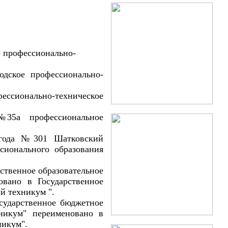
е профессионально-
родское профессионально-
фессионально-техническое
а №35а профессиональное
5 года №301 Шатковский
сионального образования
ственное образовательное
овано в Государственное
й техникум ".
сударственное бюджетное
хникум" переименовано в
никум".