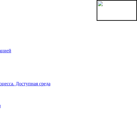
ацией
цесса. Доступная среда
я