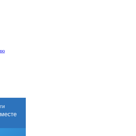
ию
месте