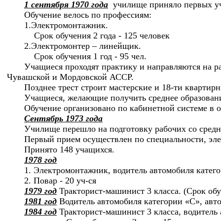
1 сентября 1970 года
училище приняло первых уч
Обучение велось по профессиям:
1.Электромонтажник.
Срок обучения 2 года - 125 человек
2.Электромонтер – линейщик.
Срок обучения 1 год - 95 чел.
Учащиеся проходят практику и направляются на р
Чувашской и Мордовской АССР.
Позднее трест строит мастерские и 18-ти квартир
Учащиеся, желающие получить среднее образовани
Обучение организовано по кабинетной системе в 
Сентябрь 1973 года
Училище перешло на подготовку рабочих со средн
Первый прием осуществлен по специальности, эл
Принято 148 учащихся.
1978 год
1. Электромонтажник, водитель автомобиля катего
2. Повар - 20 уч-ся
1979 год
Тракторист-машинист 3 класса. (Срок обуч
1981 год
Водитель автомобиля категории «С», авто
1984 год
Тракторист-машинист 3 класса, водитель 