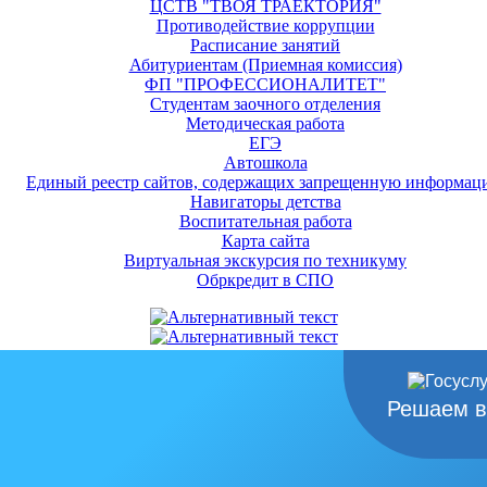
ЦСТВ "ТВОЯ ТРАЕКТОРИЯ"
Противодействие коррупции
Расписание занятий
Абитуриентам (Приемная комиссия)
ФП "ПРОФЕССИОНАЛИТЕТ"
Студентам заочного отделения
Методическая работа
ЕГЭ
Автошкола
Единый реестр сайтов, содержащих запрещенную информац
Навигаторы детства
Воспитательная работа
Карта сайта
Виртуальная экскурсия по техникуму
Обркредит в СПО
Решаем в