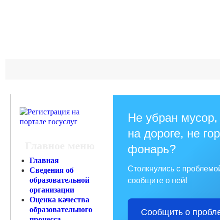
Не убран мусор,
на дороге, не го
Главное меню
фонарь?
Главная
Столкнулись с проблемо
Сведения об
образовательной
сообщите о ней!
организации
Оценка качества
образовательного
Сообщить о пробл
процесса