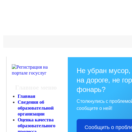
Не убран мусор,
на дороге, не го
Главное меню
фонарь?
Главная
Столкнулись с проблемо
Сведения об
образовательной
сообщите о ней!
организации
Оценка качества
образовательного
Сообщить о пробл
процесса