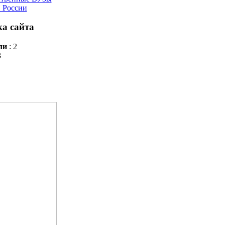
России
а сайта
ли
: 2
3