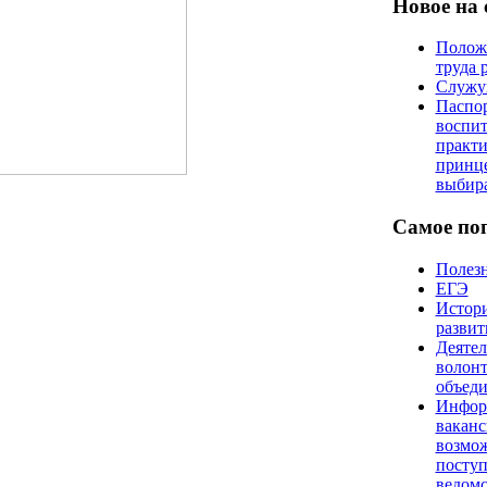
Новое на 
Положе
труда 
Служу
Паспо
воспит
практи
принц
выбир
Самое по
Полез
ЕГЭ
Истори
развит
Деятел
волонт
объед
Инфор
ваканс
возмо
поступ
ведом