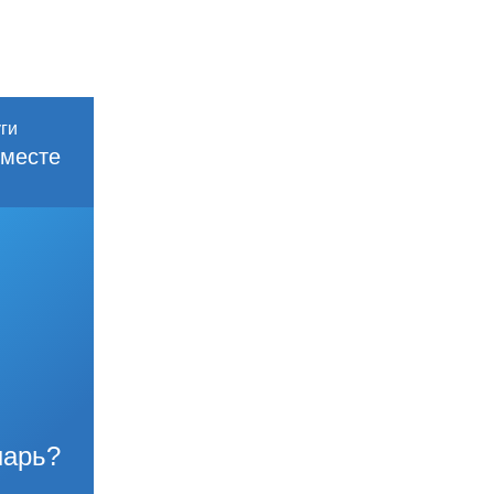
месте
нарь?