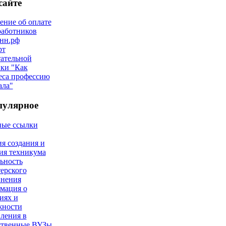
сайте
ние об оплате
работников
нн.рф
рт
ательной
ки "Как
еса профессию
ала"
пулярное
ные ссылки
я создания и
ия техникума
ьность
ерского
инения
мация о
иях и
жности
ления в
ственные ВУЗы