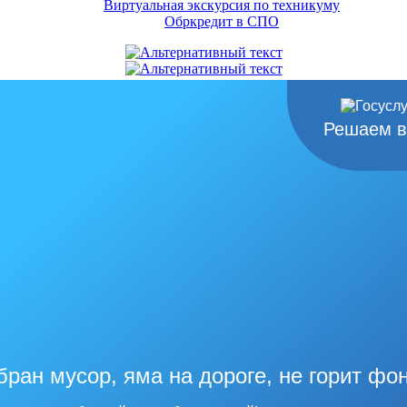
Виртуальная экскурсия по техникуму
Обркредит в СПО
Решаем в
бран мусор, яма на дороге, не горит фо